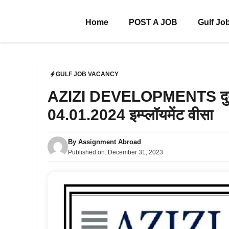
Skip
to
Home
POST A JOB
Gulf Jo
content
GULF JOB VACANCY
AZIZI DEVELOPMENTS दुबई की मश
04.01.2024 इम्प्लॉयमेंट वीसा
By
Assignment Abroad
Published on:
December 31, 2023